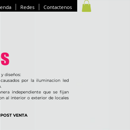
ienda
Redes
Contactenos
os
 y diseños:
causados por la iluminacion led
n.
anera independiente que se fijan
n al interior o exterior de locales
POST VENTA