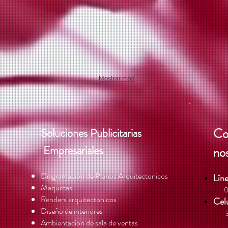
Mostrar más
Co
Soluciones Publicitarias
s
Empresariale
no
Diagramación de Planos Arquitectonicos
Líne
Maquetas
​ 0
Renders arquitectonicos
Celu
Diseño de interiores
Ambientacion de sala de ventas