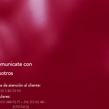
municate con
sotros
a de atención al cliente:
35 5
80 74 94
lares:
300 388 93 71 – 316 313 65 48 -
3175174124