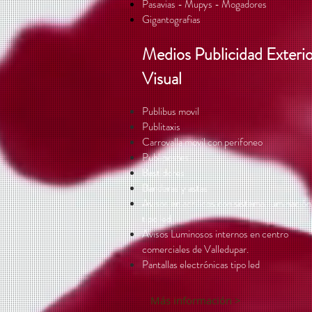
Pasavias - Mupys - Mogadores
Gigantografias
Medios Publicidad Exteri
Visual
Publibus movil
Publitaxis
Carrovalla movil con perifoneo
Publipostes
Bastidores
Banderas y astas
Avisos en acrilicos con sistema iluminación
tipo led
Avisos Luminosos internos en centro
comerciales de Valledupar.
Pantallas electrónicas tipo led
Más información >