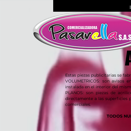
Estas piezas publicitarias se fa
VOLUMETRICOS: son avisos en 
instalada en el interior del mis
PLANOS: son piezas de acrilic
directamente a las superficies pl
comerciales.
TODOS NUE