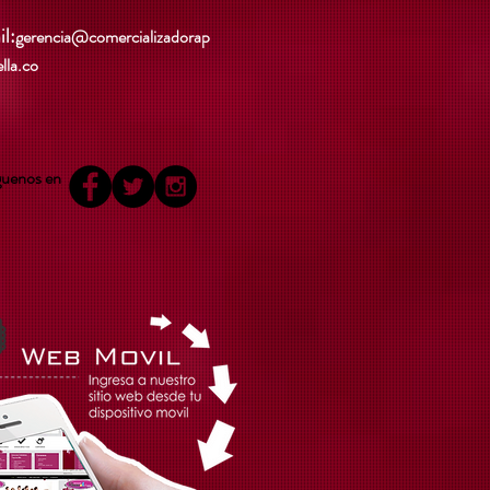
l:
gerencia@comercializadorap
ella.co
guenos en