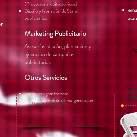
(Proyectos arquitectonicos)
emai
Diseño y fabriación de Stand
publicitarios
asar
or
Marketing Publicitario
Asesorías
, diseño, planeacion y
Si
ejecución de campañas
publicitarias
Otros Servicios
Impresion a gran formato
Diseño sitios web de última generación
Más Información >