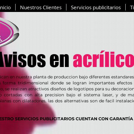
Inicio
Nuestros Clientes
Servicios publicitarios
T
Avisos en
acrílic
brican en nuestra planta de produccion bajo diferentes estandares
forma tridimensional donde se logran importantes efectos 
mo, se realizan atractivos diseños de logotipos para su decoracio
o cortadas con alta precision bajo el sistema laser, y de m
anas con dilatadores, las dos alternativas son de facil instalacio
STRO SERVICIOS PUBLICITARIOS CUENTAN CON
GARANTÍA