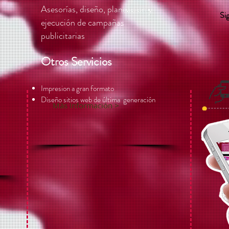
Asesorías
, diseño, planeacion y
Si
ejecución de campañas
publicitarias
Otros Servicios
Impresion a gran formato
Diseño sitios web de última generación
Más Información >