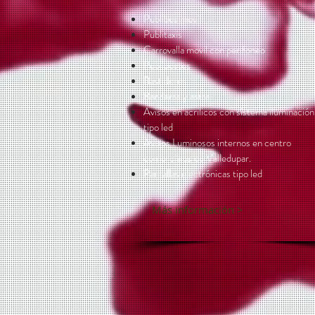
Publibus movil
Publitaxis
Carrovalla movil con perifoneo
Publipostes
Bastidores
Banderas y astas
Avisos en acrilicos con sistema iluminación
tipo led
Avisos Luminosos internos en centro
comerciales de Valledupar.
Pantallas electrónicas tipo led
Más información >