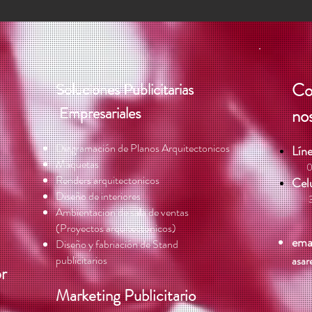
Co
Soluciones Publicitarias
s
Empresariale
no
Diagramación de Planos Arquitectonicos
Líne
Maquetas
​ 0
Renders arquitectonicos
Celu
Diseño de interiores
Ambientacion de sala de ventas
(Proyectos arquitectonicos)
emai
Diseño y fabriación de Stand
publicitarios
asar
or
Marketing Publicitario