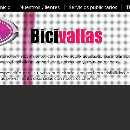
Inicio
Nuestros Clientes
Servicios publicitarios
T
Bici
vallas
citario en movimiento, con un vehículo adecuado para transp
cto, flexibilidad, versatilidad, cobertura y muy bajo costo.
exposición para su aviso publicitario, con perfecta visibilidad 
tas previamente diseñadas con nuestros clientes.