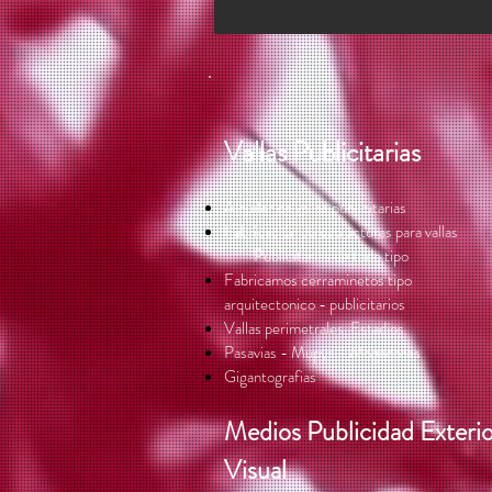
Vallas Publicitarias
Alquiler de vallas publicitarias
Fabricación de estructuras para vallas
Publicitarias de todo tipo
Fabricamos cerraminetos tipo
arquitectonico - publicitarios
Vallas perimetrales. Estadios
Pasavias - Mupys - Mogadores
Gigantografias
Medios Publicidad Exteri
Visual