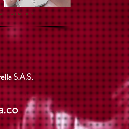
ás información >
ella S.A.S.
a.co