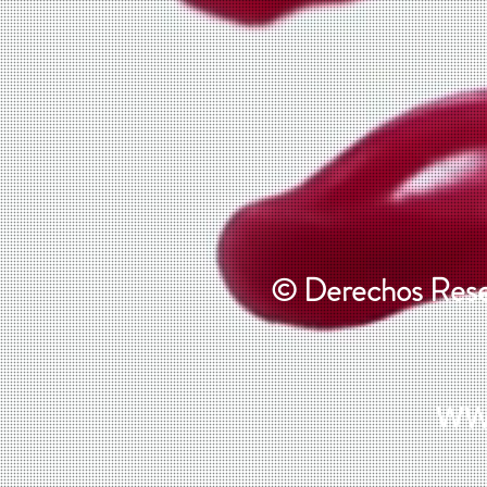
© Derechos Reser
ww