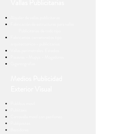
Vallas Publicitarias
Alquiler de vallas publicitarias
Fabricación de estructuras para vallas
Publicitarias de todo tipo
Fabricamos cerraminetos tipo
arquitectonico - publicitarios
Vallas perimetrales. Estadios
Pasavias - Mupys - Mogadores
Gigantografias
Medios Publicidad
Exterior Visual
Publibus movil
Publitaxis
Carrovalla movil con perifoneo
Publipostes
Bastidores