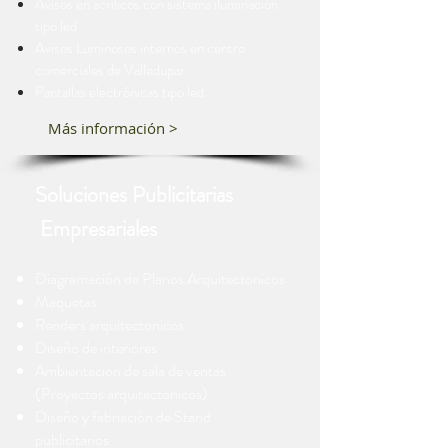
Avisos en acrilicos con sistema iluminación
tipo led
Avisos Luminosos internos en centro
comerciales de Valledupar.
Pantallas electrónicas tipo led
Más información >
Soluciones Publicitarias
s
Empresariale
Diagramación de Planos Arquitectonicos
Maquetas
Renders arquitectonicos
Diseño de interiores
Ambientacion de sala de ventas
(Proyectos arquitectonicos)
Diseño y fabriación de Stand
publicitarios