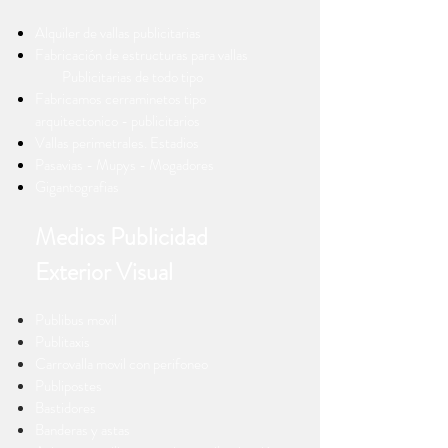
Alquiler de vallas publicitarias
Fabricación de estructuras para vallas
Publicitarias de todo tipo
Fabricamos cerraminetos tipo
arquitectonico - publicitarios
Vallas perimetrales. Estadios
Pasavias - Mupys - Mogadores
Gigantografias
Medios Publicidad
Exterior Visual
Publibus movil
Publitaxis
Carrovalla movil con perifoneo
Publipostes
Bastidores
Banderas y astas